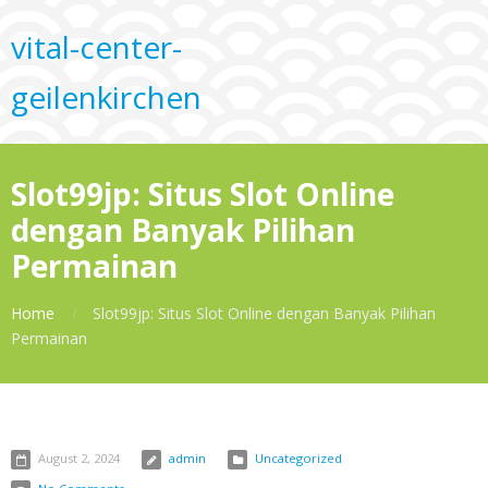
vital-center-
geilenkirchen
Slot99jp: Situs Slot Online
dengan Banyak Pilihan
Permainan
Home
Slot99jp: Situs Slot Online dengan Banyak Pilihan
Permainan
August 2, 2024
admin
Uncategorized