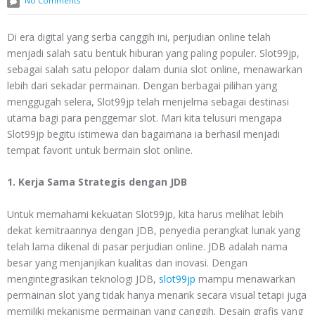
No Comments
Di era digital yang serba canggih ini, perjudian online telah
menjadi salah satu bentuk hiburan yang paling populer. Slot99jp,
sebagai salah satu pelopor dalam dunia slot online, menawarkan
lebih dari sekadar permainan. Dengan berbagai pilihan yang
menggugah selera, Slot99jp telah menjelma sebagai destinasi
utama bagi para penggemar slot. Mari kita telusuri mengapa
Slot99jp begitu istimewa dan bagaimana ia berhasil menjadi
tempat favorit untuk bermain slot online.
1. Kerja Sama Strategis dengan JDB
Untuk memahami kekuatan Slot99jp, kita harus melihat lebih
dekat kemitraannya dengan JDB, penyedia perangkat lunak yang
telah lama dikenal di pasar perjudian online. JDB adalah nama
besar yang menjanjikan kualitas dan inovasi. Dengan
mengintegrasikan teknologi JDB,
slot99jp
mampu menawarkan
permainan slot yang tidak hanya menarik secara visual tetapi juga
memiliki mekanisme permainan yang canggih. Desain grafis yang