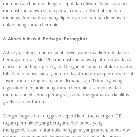
memberikan bantuan dengan cepat dan efisien. Pendekatan ini
memastikan bahwa setiap pemain merasa diperhatikan dan
mendapatkan bantuan yang diperlukan, menambah kepuasan
dalam pengalaman bermain.
8. Aksesibilitas di Berbagai Perangkat
Akhirnya, sebagaimana sebuah novel yang bisa dinikmati dalam
berbagai format, Slot99jp memastikan bahwa platformnya dapat
diakses di berbagai perangkat. Dengan dukungan untuk komputer,
tablet, dan ponsel pintar, pemain dapat menikmati permainan slot
favorit mereka kapan saja dan di mana saja. Teknologi yang
digunakan menjamin pengalaman bermain tetap mulus dan
memuaskan di semua perangkat, tanpa mengorbankan kualitas
grafis atau performa.
Dengan segala fitur unggulan seperti kemitraan dengan JDB,
ragam permainan yang beragam, fitur bonus yang
menggembirakan, antarmuka pengguna yang ramah, bonus dan
promosi yang menarik, keamanan yang terjamin, dukungan