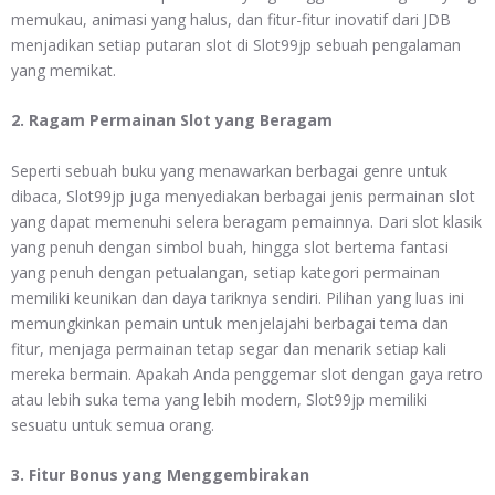
memukau, animasi yang halus, dan fitur-fitur inovatif dari JDB
menjadikan setiap putaran slot di Slot99jp sebuah pengalaman
yang memikat.
2. Ragam Permainan Slot yang Beragam
Seperti sebuah buku yang menawarkan berbagai genre untuk
dibaca, Slot99jp juga menyediakan berbagai jenis permainan slot
yang dapat memenuhi selera beragam pemainnya. Dari slot klasik
yang penuh dengan simbol buah, hingga slot bertema fantasi
yang penuh dengan petualangan, setiap kategori permainan
memiliki keunikan dan daya tariknya sendiri. Pilihan yang luas ini
memungkinkan pemain untuk menjelajahi berbagai tema dan
fitur, menjaga permainan tetap segar dan menarik setiap kali
mereka bermain. Apakah Anda penggemar slot dengan gaya retro
atau lebih suka tema yang lebih modern, Slot99jp memiliki
sesuatu untuk semua orang.
3. Fitur Bonus yang Menggembirakan