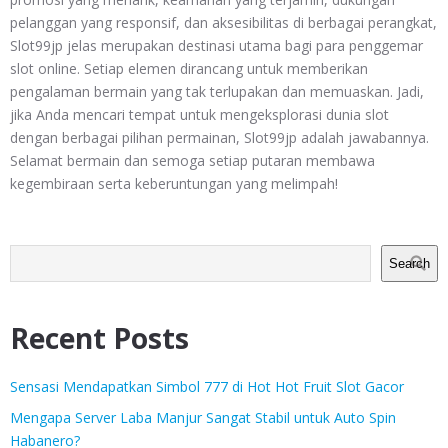
pelanggan yang responsif, dan aksesibilitas di berbagai perangkat,
Slot99jp jelas merupakan destinasi utama bagi para penggemar
slot online. Setiap elemen dirancang untuk memberikan
pengalaman bermain yang tak terlupakan dan memuaskan. Jadi,
jika Anda mencari tempat untuk mengeksplorasi dunia slot
dengan berbagai pilihan permainan, Slot99jp adalah jawabannya.
Selamat bermain dan semoga setiap putaran membawa
kegembiraan serta keberuntungan yang melimpah!
Search
Recent Posts
Sensasi Mendapatkan Simbol 777 di Hot Hot Fruit Slot Gacor
Mengapa Server Laba Manjur Sangat Stabil untuk Auto Spin
Habanero?