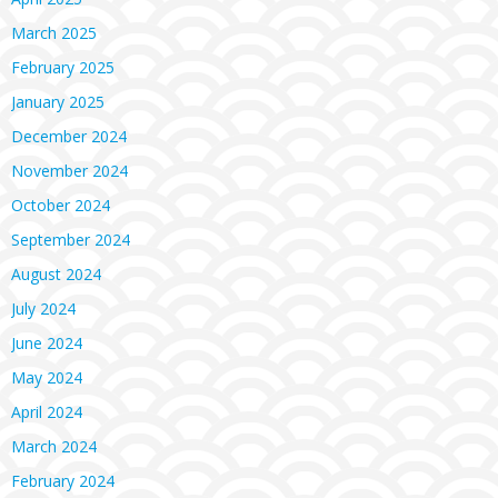
March 2025
February 2025
January 2025
December 2024
November 2024
October 2024
September 2024
August 2024
July 2024
June 2024
May 2024
April 2024
March 2024
February 2024