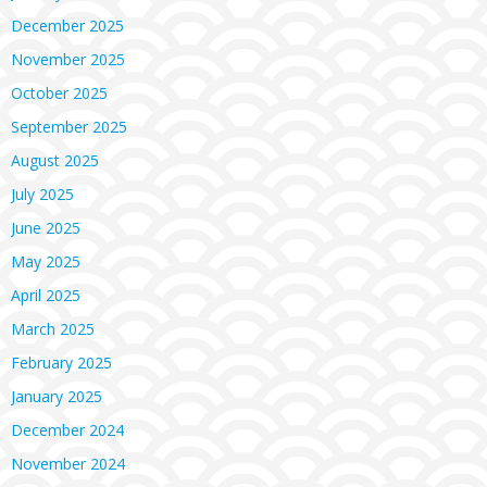
December 2025
November 2025
October 2025
September 2025
August 2025
July 2025
June 2025
May 2025
April 2025
March 2025
February 2025
January 2025
December 2024
November 2024