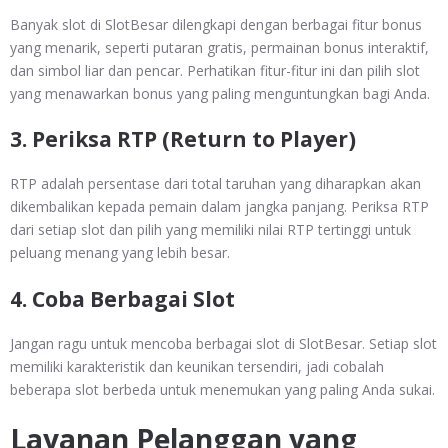
Banyak slot di SlotBesar dilengkapi dengan berbagai fitur bonus
yang menarik, seperti putaran gratis, permainan bonus interaktif,
dan simbol liar dan pencar. Perhatikan fitur-fitur ini dan pilih slot
yang menawarkan bonus yang paling menguntungkan bagi Anda.
3. Periksa RTP (Return to Player)
RTP adalah persentase dari total taruhan yang diharapkan akan
dikembalikan kepada pemain dalam jangka panjang. Periksa RTP
dari setiap slot dan pilih yang memiliki nilai RTP tertinggi untuk
peluang menang yang lebih besar.
4. Coba Berbagai Slot
Jangan ragu untuk mencoba berbagai slot di SlotBesar. Setiap slot
memiliki karakteristik dan keunikan tersendiri, jadi cobalah
beberapa slot berbeda untuk menemukan yang paling Anda sukai.
Layanan Pelanggan yang