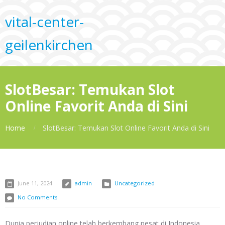
vital-center-
geilenkirchen
SlotBesar: Temukan Slot
Online Favorit Anda di Sini
Home
SlotBesar: Temukan Slot Online Favorit Anda di Sini
June 11, 2024
admin
Uncategorized
No Comments
Dunia perjudian online telah berkembang pesat di Indonesia,