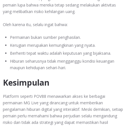
pemain lupa bahwa mereka tetap sedang melakukan aktivitas
yang melibatkan risiko kehilangan uang.
Oleh karena itu, selalu ingat bahwa:
Permainan bukan sumber penghasilan.
Kerugian merupakan kemungkinan yang nyata.
Berhenti tepat waktu adalah keputusan yang bijaksana.
Hiburan seharusnya tidak mengganggu kondisi keuangan
maupun kehidupan sehari-hari.
Kesimpulan
Platform seperti POV88 menawarkan akses ke berbagai
permainan MG Live yang dirancang untuk memberikan
pengalaman hiburan digital yang interaktif. Meski demikian, setiap
pemain perlu memahami bahwa perjudian selalu mengandung
risiko dan tidak ada strategi yang dapat memastikan hasil