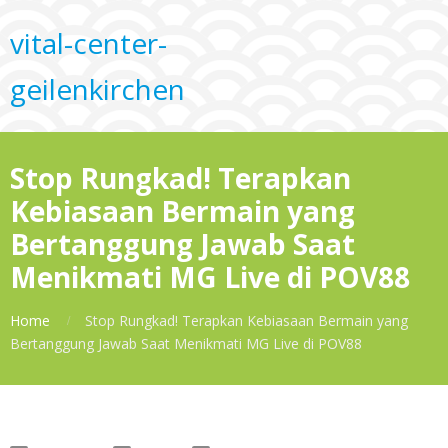
vital-center-
geilenkirchen
Stop Rungkad! Terapkan
Kebiasaan Bermain yang
Bertanggung Jawab Saat
Menikmati MG Live di POV88
Home
Stop Rungkad! Terapkan Kebiasaan Bermain yang
Bertanggung Jawab Saat Menikmati MG Live di POV88