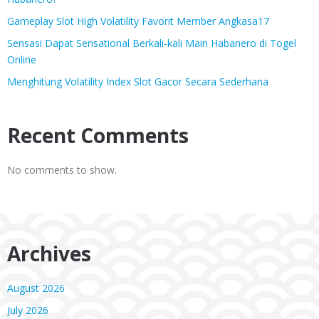
Gameplay Slot High Volatility Favorit Member Angkasa17
Sensasi Dapat Sensational Berkali-kali Main Habanero di Togel
Online
Menghitung Volatility Index Slot Gacor Secara Sederhana
Recent Comments
No comments to show.
Archives
August 2026
July 2026