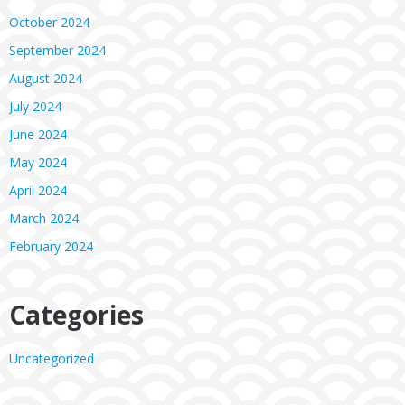
October 2024
September 2024
August 2024
July 2024
June 2024
May 2024
April 2024
March 2024
February 2024
Categories
Uncategorized