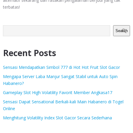
alternatif sekarang dan rasakan pengalaman berjudi yang tak
terbatas!
Search
Recent Posts
Sensasi Mendapatkan Simbol 777 di Hot Hot Fruit Slot Gacor
Mengapa Server Laba Manjur Sangat Stabil untuk Auto Spin
Habanero?
Gameplay Slot High Volatility Favorit Member Angkasa17
Sensasi Dapat Sensational Berkali-kali Main Habanero di Togel
Online
Menghitung Volatility Index Slot Gacor Secara Sederhana