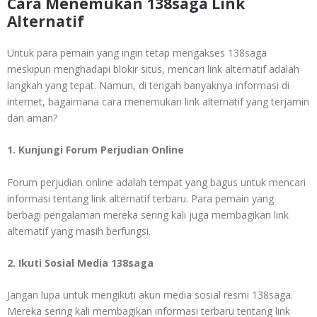
Cara Menemukan 138saga Link
Alternatif
Untuk para pemain yang ingin tetap mengakses 138saga
meskipun menghadapi blokir situs, mencari link alternatif adalah
langkah yang tepat. Namun, di tengah banyaknya informasi di
internet, bagaimana cara menemukan link alternatif yang terjamin
dan aman?
1. Kunjungi Forum Perjudian Online
Forum perjudian online adalah tempat yang bagus untuk mencari
informasi tentang link alternatif terbaru. Para pemain yang
berbagi pengalaman mereka sering kali juga membagikan link
alternatif yang masih berfungsi.
2. Ikuti Sosial Media 138saga
Jangan lupa untuk mengikuti akun media sosial resmi 138saga.
Mereka sering kali membagikan informasi terbaru tentang link