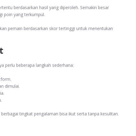
tentu berdasarkan hasil yang diperoleh. Semakin besar
i poin yang terkumpul.
tkan pemain berdasarkan skor tertinggi untuk menentukan
t
ya perlu beberapa langkah sederhana:
tform.
n dimulai.
ia.
.
berbagai tingkat pengalaman bisa ikut serta tanpa kesulitan.