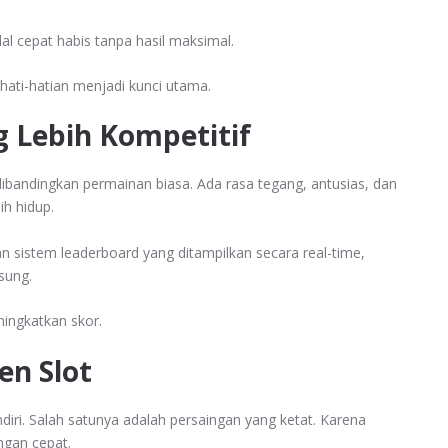
al cepat habis tanpa hasil maksimal.
hati-hatian menjadi kunci utama.
 Lebih Kompetitif
andingkan permainan biasa. Ada rasa tegang, antusias, dan
h hidup.
an sistem leaderboard yang ditampilkan secara real-time,
sung.
ingkatkan skor.
n Slot
iri. Salah satunya adalah persaingan yang ketat. Karena
ngan cepat.