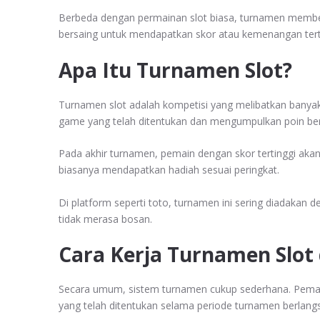
Berbeda dengan permainan slot biasa, turnamen member
bersaing untuk mendapatkan skor atau kemenangan terti
Apa Itu Turnamen Slot?
Turnamen slot adalah kompetisi yang melibatkan banya
game yang telah ditentukan dan mengumpulkan poin ber
Pada akhir turnamen, pemain dengan skor tertinggi aka
biasanya mendapatkan hadiah sesuai peringkat.
Di platform seperti toto, turnamen ini sering diadakan
tidak merasa bosan.
Cara Kerja Turnamen Slot 
Secara umum, sistem turnamen cukup sederhana. Pemain
yang telah ditentukan selama periode turnamen berlang