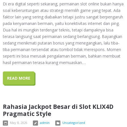
Di era digital seperti sekarang, permainan slot online bukan hanya
soal keberuntungan atau strategi memilih game yang tepat. Ada
faktor lain yang sering diabaikan tetapi justru sangat berpengaruh
pada kenyamanan bermain, yaitu konektivitas internet dan ping.
Dua hal ini mungkin terdengar teknis, tetapi dampaknya bisa
terasa langsung saat permainan sedang berlangsung. Bayangkan
sedang menikmati putaran bonus yang menegangkan, lalu tiba-
tiba permainan tersendat atau tombol tidak merespons. Momen
seperti ini bisa merusak pengalaman bermain, bahkan membuat
hasil permainan terasa kurang memuaskan.…
READ MORE
Rahasia Jackpot Besar di Slot KLIX4D
Pragmatic Style
May 8, 2026
admin
Uncategorized