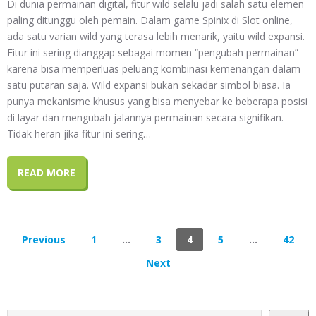
Di dunia permainan digital, fitur wild selalu jadi salah satu elemen
paling ditunggu oleh pemain. Dalam game Spinix di Slot online,
ada satu varian wild yang terasa lebih menarik, yaitu wild expansi.
Fitur ini sering dianggap sebagai momen “pengubah permainan”
karena bisa memperluas peluang kombinasi kemenangan dalam
satu putaran saja. Wild expansi bukan sekadar simbol biasa. Ia
punya mekanisme khusus yang bisa menyebar ke beberapa posisi
di layar dan mengubah jalannya permainan secara signifikan.
Tidak heran jika fitur ini sering…
READ MORE
Previous
1
…
3
4
5
…
42
Next