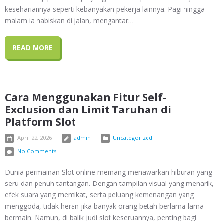
kesehariannya seperti kebanyakan pekerja lainnya. Pagi hingga
malam ia habiskan di jalan, mengantar…
READ MORE
Cara Menggunakan Fitur Self-
Exclusion dan Limit Taruhan di
Platform Slot
April 22, 2026
admin
Uncategorized
No Comments
Dunia permainan Slot online memang menawarkan hiburan yang
seru dan penuh tantangan. Dengan tampilan visual yang menarik,
efek suara yang memikat, serta peluang kemenangan yang
menggoda, tidak heran jika banyak orang betah berlama-lama
bermain. Namun, di balik judi slot keseruannya, penting bagi