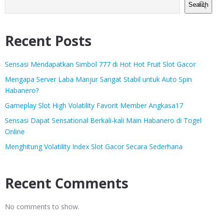
Search
Recent Posts
Sensasi Mendapatkan Simbol 777 di Hot Hot Fruit Slot Gacor
Mengapa Server Laba Manjur Sangat Stabil untuk Auto Spin
Habanero?
Gameplay Slot High Volatility Favorit Member Angkasa17
Sensasi Dapat Sensational Berkali-kali Main Habanero di Togel
Online
Menghitung Volatility Index Slot Gacor Secara Sederhana
Recent Comments
No comments to show.