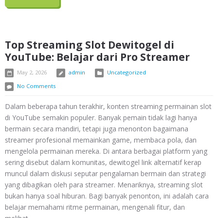
Top Streaming Slot Dewitogel di
YouTube: Belajar dari Pro Streamer
May 2, 2026
admin
Uncategorized
No Comments
Dalam beberapa tahun terakhir, konten streaming permainan slot
di YouTube semakin populer. Banyak pemain tidak lagi hanya
bermain secara mandiri, tetapi juga menonton bagaimana
streamer profesional memainkan game, membaca pola, dan
mengelola permainan mereka. Di antara berbagai platform yang
sering disebut dalam komunitas, dewitogel link alternatif kerap
muncul dalam diskusi seputar pengalaman bermain dan strategi
yang dibagikan oleh para streamer. Menariknya, streaming slot
bukan hanya soal hiburan. Bagi banyak penonton, ini adalah cara
belajar memahami ritme permainan, mengenali fitur, dan