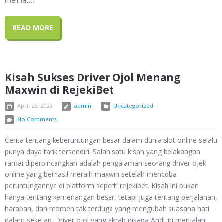
melihat…
READ MORE
Kisah Sukses Driver Ojol Menang
Maxwin di RejekiBet
April 25, 2026
admin
Uncategorized
No Comments
Cerita tentang keberuntungan besar dalam dunia slot online selalu
punya daya tarik tersendiri. Salah satu kisah yang belakangan
ramai diperbincangkan adalah pengalaman seorang driver ojek
online yang berhasil meraih maxwin setelah mencoba
peruntungannya di platform seperti rejekibet. Kisah ini bukan
hanya tentang kemenangan besar, tetapi juga tentang perjalanan,
harapan, dan momen tak terduga yang mengubah suasana hati
dalam sekejap. Driver ojol yang akrab disapa Andi ini menjalani