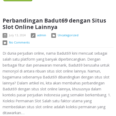
Perbandingan Badut69 dengan Situs
Slot Online Lainnya
July 13, 2024
admin
Uncategorized
No Comments
Di dunia perjudian online, nama Badut69 kini mencuat sebagai
salah satu platform yang banyak diperbincangkan. Dengan
berbagai fitur dan penawaran menarik, Badut69 berusaha untuk
menonjol di antara ribuan situs slot online lainnya. Namun,
bagaimana sebenarnya Badut69 dibandingkan dengan situs slot
lainnya? Dalam artikel ini, kita akan membahas perbandingan
Badut69 dengan situs slot online lainnya, khususnya dalam
konteks pasar perjudian Indonesia yang semakin berkembang. 1.
Koleksi Permainan Slot Salah satu faktor utama yang
membedakan situs slot online adalah koleksi permainan yang
ditawarkan.…