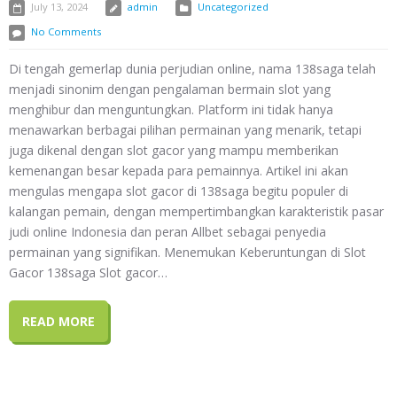
July 13, 2024
admin
Uncategorized
No Comments
Di tengah gemerlap dunia perjudian online, nama 138saga telah
menjadi sinonim dengan pengalaman bermain slot yang
menghibur dan menguntungkan. Platform ini tidak hanya
menawarkan berbagai pilihan permainan yang menarik, tetapi
juga dikenal dengan slot gacor yang mampu memberikan
kemenangan besar kepada para pemainnya. Artikel ini akan
mengulas mengapa slot gacor di 138saga begitu populer di
kalangan pemain, dengan mempertimbangkan karakteristik pasar
judi online Indonesia dan peran Allbet sebagai penyedia
permainan yang signifikan. Menemukan Keberuntungan di Slot
Gacor 138saga Slot gacor…
READ MORE