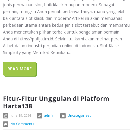
jenis permainan slot, baik klasik maupun modern. Sebagai
pemain, mungkin Anda pernah bertanya-tanya, mana yang lebih
baik antara slot klasik dan modern? Artikel ini akan membahas
perbedaan utama antara kedua jenis slot tersebut dan membantu
Anda menentukan pilihan terbaik untuk pengalaman bermain
Anda di https://pafijatim.id. Selain itu, kami akan melihat peran
Allbet dalam industri perjudian online di Indonesia. Slot Klasik:
Simplicity yang Memikat Keunikan…
READ MORE
Fitur-Fitur Unggulan di Platform
Harta138
June 19, 2024
admin
Uncategorized
No Comments