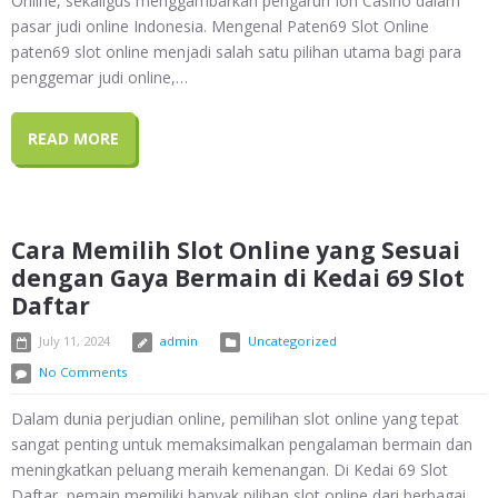
Online, sekaligus menggambarkan pengaruh Ion Casino dalam
pasar judi online Indonesia. Mengenal Paten69 Slot Online
paten69 slot online menjadi salah satu pilihan utama bagi para
penggemar judi online,…
READ MORE
Cara Memilih Slot Online yang Sesuai
dengan Gaya Bermain di Kedai 69 Slot
Daftar
July 11, 2024
admin
Uncategorized
No Comments
Dalam dunia perjudian online, pemilihan slot online yang tepat
sangat penting untuk memaksimalkan pengalaman bermain dan
meningkatkan peluang meraih kemenangan. Di Kedai 69 Slot
Daftar, pemain memiliki banyak pilihan slot online dari berbagai