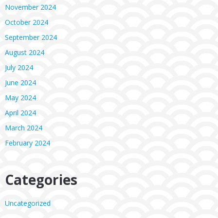
November 2024
October 2024
September 2024
August 2024
July 2024
June 2024
May 2024
April 2024
March 2024
February 2024
Categories
Uncategorized