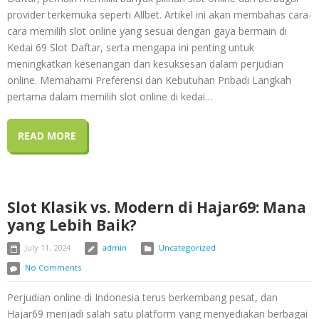
provider terkemuka seperti Allbet. Artikel ini akan membahas cara-
cara memilih slot online yang sesuai dengan gaya bermain di
Kedai 69 Slot Daftar, serta mengapa ini penting untuk
meningkatkan kesenangan dan kesuksesan dalam perjudian
online. Memahami Preferensi dan Kebutuhan Pribadi Langkah
pertama dalam memilih slot online di kedai…
READ MORE
Slot Klasik vs. Modern di Hajar69: Mana
yang Lebih Baik?
July 11, 2024
admin
Uncategorized
No Comments
Perjudian online di Indonesia terus berkembang pesat, dan
Hajar69 menjadi salah satu platform yang menyediakan berbagai